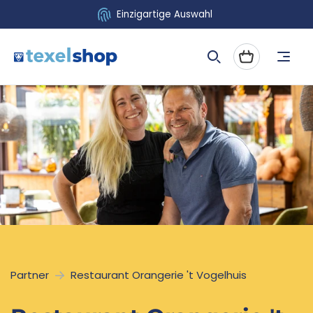
Direkt
Einzigartige Auswahl
zum
Inhalt
Warenkorb
Partner
Restaurant Orangerie 't Vogelhuis