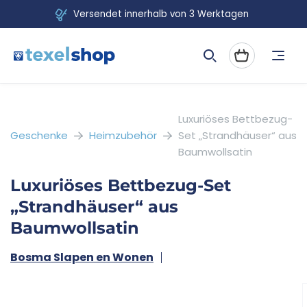
Direkt
Versendet innerhalb von 3 Werktagen
zum
Inhalt
Warenkorb
Luxuriöses Bettbezug-
Geschenke
Heimzubehör
Set „Strandhäuser“ aus
Baumwollsatin
Luxuriöses Bettbezug-Set
„Strandhäuser“ aus
Baumwollsatin
Bosma Slapen en Wonen
duktinformationen