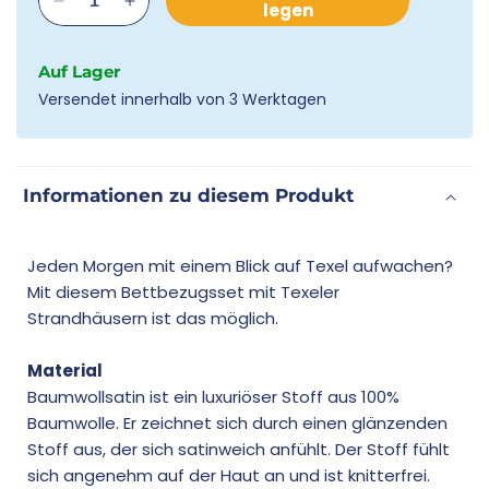
legen
Verringere
Erhöhe
die
die
Menge
Menge
Auf Lager
für
für
Versendet innerhalb von 3 Werktagen
Luxuriöses
Luxuriöses
Bettbezug-
Bettbezug-
Set
Set
„Strandhäuser“
„Strandhäuser“
aus
aus
Informationen zu diesem Produkt
Baumwollsatin
Baumwollsatin
Jeden Morgen mit einem Blick auf Texel aufwachen?
Mit diesem Bettbezugsset mit Texeler
Strandhäusern ist das möglich.
Material
Baumwollsatin ist ein luxuriöser Stoff aus 100%
Baumwolle. Er zeichnet sich durch einen glänzenden
Stoff aus, der sich satinweich anfühlt. Der Stoff fühlt
sich angenehm auf der Haut an und ist knitterfrei.