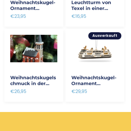
Weihnachtskugel-
Leuchtturm von
Ornament
Texel in einer
Leuchtturm Texel
Glaskugel
Normaler
€23,95
Normaler
€16,95
Preis
Preis
Ausverkauft
Weihnachtskugels
Weihnachtskugel-
chmuck in der
Ornament
Kirche von Den
Texelstroom
Normaler
€26,95
Normaler
€29,95
Hoorn
Preis
Preis