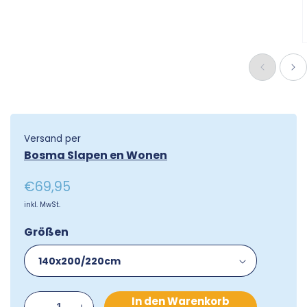
öffnen
M
2
i
M
ö
Versand per
Bosma Slapen en Wonen
Normaler
€69,95
Preis
inkl. MwSt.
Größen
In den Warenkorb